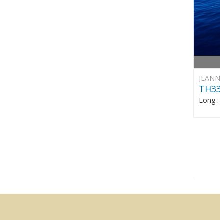
JEAN
TH3
Long 