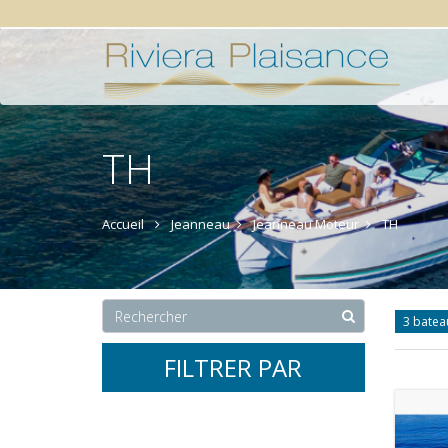
TH
Accueil
Jeanneau
Jeanneau Moteur
TH
3 batea
FILTRER PAR