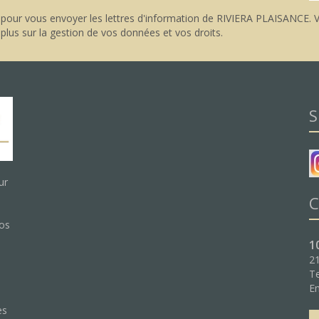
pour vous envoyer les lettres d'information de RIVIERA PLAISANCE. V
 plus sur la gestion de vos données et vos droits
.
S
ur
C
nos
1
21
Te
:
Em
es