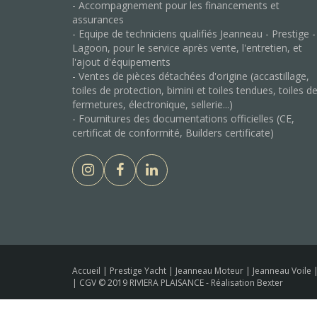
- Accompagnement pour les financements et
assurances
- Equipe de techniciens qualifiés Jeanneau - Prestige -
Lagoon, pour le service après vente, l'entretien, et
l'ajout d'équipements
- Ventes de pièces détachées d'origine (accastillage,
toiles de protection, bimini et toiles tendues, toiles d
fermetures, électronique, sellerie...)
- Fournitures des documentations officielles (CE,
certificat de conformité, Builders certificate)
Accueil
|
Prestige Yacht
|
Jeanneau Moteur
|
Jeanneau Voile
|
CGV
© 2019 RIVIERA PLAISANCE -
Réalisation Bexter