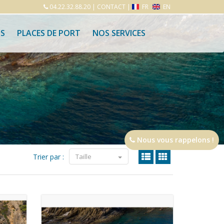
04.22.32.88.20
|
CONTACT
|
FR
EN
S
PLACES DE PORT
NOS SERVICES
Nous vous rappelons !
Trier par :
Taille