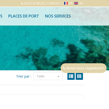
04.22.32.88.20
|
CONTACT
|
FR
EN
S
PLACES DE PORT
NOS SERVICES
Nous vous rappelons !
Trier par :
Taille