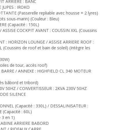
IT ARRIERE : BANC
 JUPES : IROKO
ANTE (Passerelle repliable avec housse + 2 lyres)
s sous-marin) (Couleur : Bleu)
E (Capacité : 150L)
 ASSISE COCKPIT AVANT : COUSSIN XXL (Coussins
T : HORIZON LOUNGE / ASSISE ARRIERE ROOF :
ussins de roof et bain de soleil) (Intègre les
130W)
oiles de tour, accès roof)
ARRE / ANNEXE : HIGHFIELD CL 340 MOTEUR
 bâbord et tribord)
0V 50HZ / CONVERTISSEUR : 2KVA 230V 50HZ
MODE SILENCE
NEL (Capacité : 330L) / DESSALINISATEUR :
(Capacité : 60L)
 3 en 1)
ABINE ARRIERE BABORD
ANT / RIDEAUX CARRE