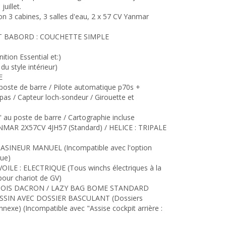
juillet.
3 cabines, 3 salles d'eau, 2 x 57 CV Yanmar
 BABORD : COUCHETTE SIMPLE
tion Essential et:)
 style intérieur)
E
 poste de barre / Pilote automatique p70s +
as / Capteur loch-sondeur / Girouette et
 au poste de barre / Cartographie incluse
R 2X57CV 4JH57 (Standard) / HELICE : TRIPALE
INEUR MANUEL (Incompatible avec l'option
que)
LE : ELECTRIQUE (Tous winchs électriques à la
pour chariot de GV)
NOIS DACRON / LAZY BAG BOME STANDARD
USSIN AVEC DOSSIER BASCULANT (Dossiers
annexe) (Incompatible avec "Assise cockpit arrière :