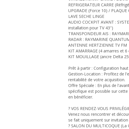
REFRIGERATEUR CARRE (Réfrigéra
UPGRADE (Force 10) / PLAQUE 
LAVE SECHE LINGE
AUDIO COCKPIT AVANT : SYSTE
installation pour TV 43'')
TRANSPONDEUR AIS : RAYMARI
RADAR : RAYMARINE QUANTUM
ANTENNE HERTZIENNE TV FM
KIT AMARRAGE (4 amarres et 6 
KIT MOUILLAGE (ancre Delta 25
Prêt à partir : Configuration ha
Gestion-Location : Profitez de l'
rentabilité de votre acquisition.
Offre Spéciale : En plus de l'av
spécifique est possible sur cett
en bénéficier.
? VOS RENDEZ-VOUS PRIVILÉGI
Venez nous rencontrer et découv
se fait uniquement sur invitation 
? SALON DU MULTICOQUE (La Gra