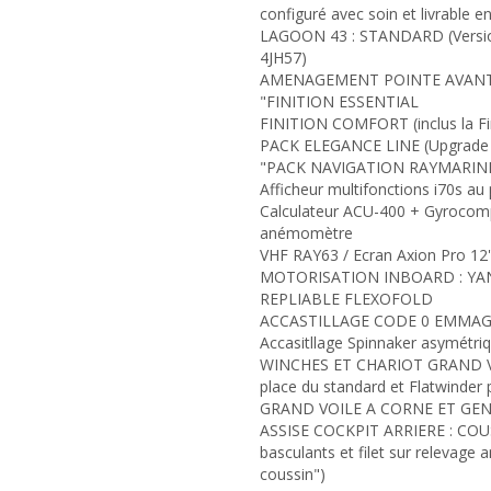
configuré avec soin et livrable en 
LAGOON 43 : STANDARD (Version 
4JH57)
AMENAGEMENT POINTE AVANT
"FINITION ESSENTIAL
FINITION COMFORT (inclus la Fini
PACK ELEGANCE LINE (Upgrade du
"PACK NAVIGATION RAYMARIN
Afficheur multifonctions i70s au
Calculateur ACU-400 + Gyrocomp
anémomètre
VHF RAY63 / Ecran Axion Pro 12''
MOTORISATION INBOARD : YANMA
REPLIABLE FLEXOFOLD
ACCASTILLAGE CODE 0 EMMAGAS
Accasitllage Spinnaker asymétri
WINCHES ET CHARIOT GRAND VOI
place du standard et Flatwinder 
GRAND VOILE A CORNE ET GE
ASSISE COCKPIT ARRIERE : CO
basculants et filet sur relevage 
coussin")