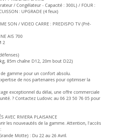
teur / Congélateur - Capacité : 300L) / FOUR :
CUISSON : UPGRADE (4 feux)
ME SON / VIDEO CARRE : PREDISPO TV (Pré-
NE AIS 700
 2
défenses)
kg, 85m chaîne D12, 20m bout D22)
ut de gamme pour un confort absolu.
expertise de nos partenaires pour optimiser la
antage exceptionnel du délai, une offre commerciale
e unité. ? Contactez Ludovic au 06 23 50 76 05 pour
ÉS AVEC RIVIERA PLAISANCE
rir les nouveautés de la gamme. Attention, l'accès
:
nde Motte) : Du 22 au 26 Avril.