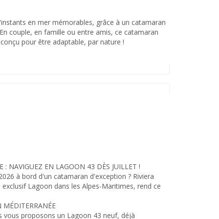
6
'instants en mer mémorables, grâce à un catamaran
. En couple, en famille ou entre amis, ce catamaran
t conçu pour être adaptable, par nature !
6
E : NAVIGUEZ EN LAGOON 43 DÈS JUILLET !
2026 à bord d'un catamaran d'exception ? Riviera
e exclusif Lagoon dans les Alpes-Maritimes, rend ce
N MÉDITERRANÉE
ous vous proposons un Lagoon 43 neuf, déjà