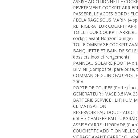
ASSISE ADDITIONNELLE COCKP
REVETEMENT COCKPIT ARRIERE
PASSERELLE ACCES BORD : FLOTT
/ ECLAIRAGE SOUS MARIN (4 spot
REFRIGERATEUR COCKPIT ARRIER
TOILE TOUR COCKPIT ARRIERE /
cockpit avant Horizon lounge)
TOILE OMBRAGE COCKPIT AVAN
BANQUETTE ET BAIN DE SOLEIL (Co
dossiers inox et rangement)
PANNEAU SOLAIRE ROOF (4 x 
BIMINI (Composite, pare-brise, t
COMMANDE GUINDEAU POSTE B
20CV
PORTE DE COUPEE (Porte d'accès
GENERATEUR : MASE 8,5KVA 23
BATTERIE SERVICE : LITHIUM 
CLIMATISATION
RESERVOIR EAU DOUCE ADDITION
60LH / CHAUFFE EAU : UPGRADE 
ASSISE CARRE : UPGRADE (Carré
COUCHETTE ADDITIONNELLE C
VITRAGE AVANT CARRE : OUVR