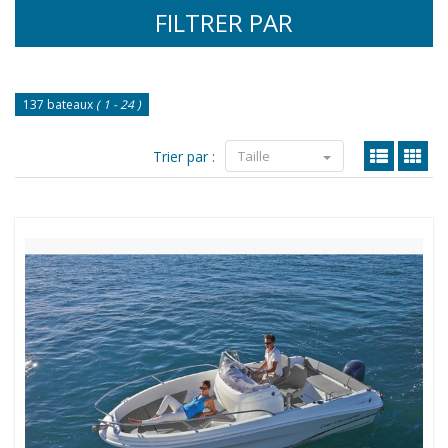
FILTRER PAR
137 bateaux
( 1 - 24 )
Trier par :
Taille