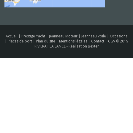
Accueil
|
Prestige Yacht
|
Jeanneau Moteur
|
Jeanneau Voile
|
Occasions
|
Places de port
|
Plan du site
|
Mentions légales
|
Contact
|
CGV
© 2019
RIVIERA PLAISANCE -
Réalisation Bexter