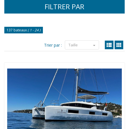
FILTRER PAR
137 bateaux
( 1 - 24 )
Trier par :
Taille