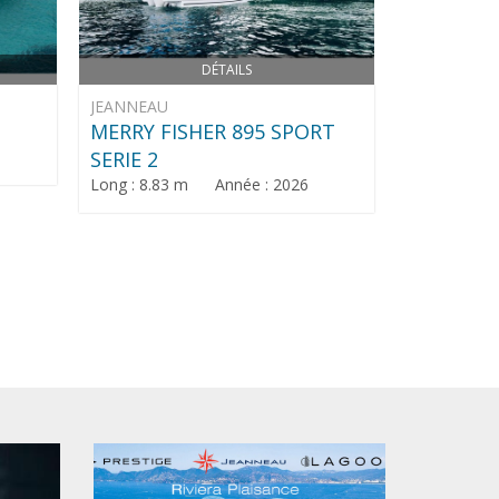
DÉTAILS
JEANNEAU
CRANCHI
MERRY FISHER 895 SPORT
E30 END
SERIE 2
Long : 9.8
Long : 8.83 m Année : 2026