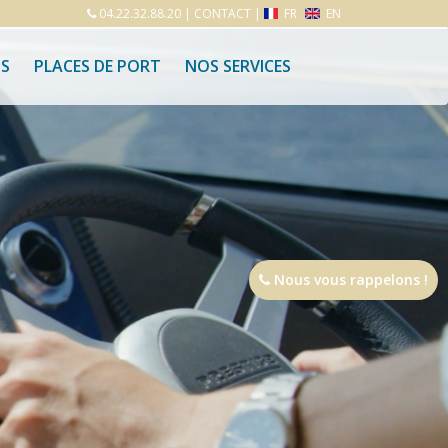
04.22.32.88.20
|
CONTACT
|
FR
EN
S
PLACES DE PORT
NOS SERVICES
Nous vous rappelons !