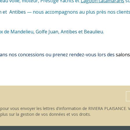
eau voile, moteur, Prestige Yachts et
Lagoon catamarans
su
n et Antibes
— nous accompagnons au plus près nos clients 
ux de Mandelieu
, Golfe Juan, Antibes et Beaulieu.
 dans nos concessions ou prenez rendez-vous lors des
salon
pour vous envoyer les lettres d'information de RIVIERA PLAISANCE. V
 plus sur la gestion de vos données et vos droits
.