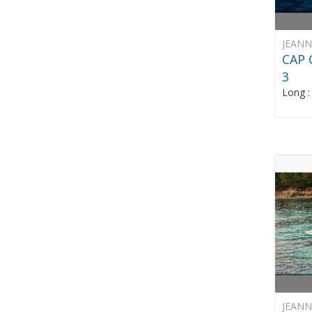
JEAN
CAP 
3
Long 
JEAN