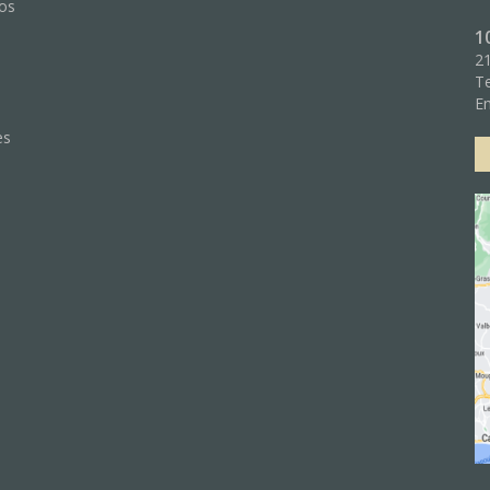
nos
1
21
Te
:
Em
es
e