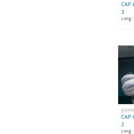
CAP 
3
Long 
JEAN
CAP 
2
Long 