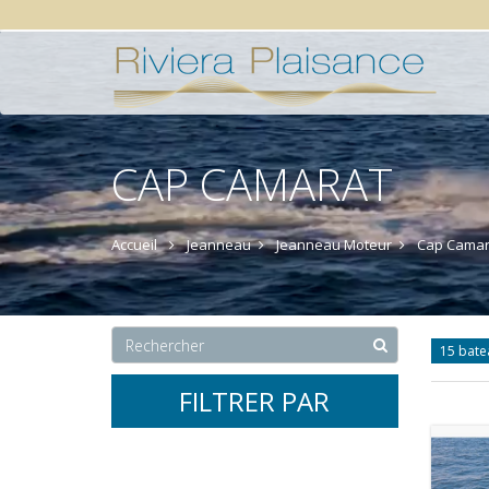
CAP CAMARAT
Accueil
Jeanneau
Jeanneau Moteur
Cap Camar
15 bate
FILTRER PAR