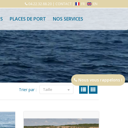
04.22.32.88.20
|
CONTACT
|
FR
EN
S
PLACES DE PORT
NOS SERVICES
Nous vous rappelons !
Trier par :
Taille