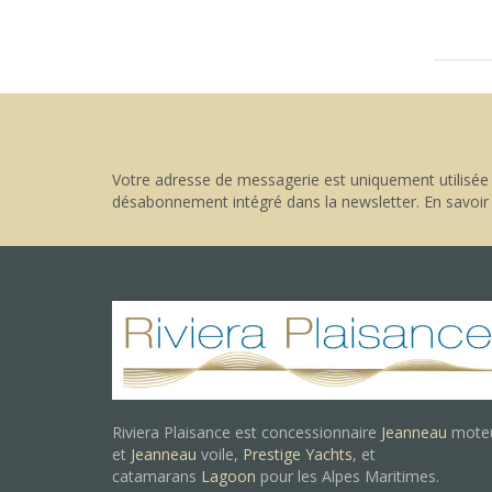
Votre adresse de messagerie est uniquement utilisée 
désabonnement intégré dans la newsletter.
En savoir
Riviera Plaisance est concessionnaire
Jeanneau
mote
et
Jeanneau
voile,
Prestige Yachts
, et
catamarans
Lagoon
pour les Alpes Maritimes.