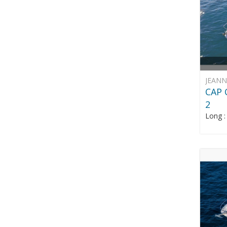
JEAN
CAP 
2
Long 