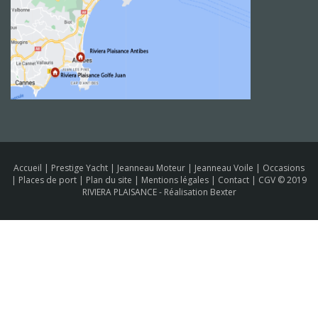
Accueil
|
Prestige Yacht
|
Jeanneau Moteur
|
Jeanneau Voile
|
Occasions
|
Places de port
|
Plan du site
|
Mentions légales
|
Contact
|
CGV
© 2019
RIVIERA PLAISANCE -
Réalisation Bexter