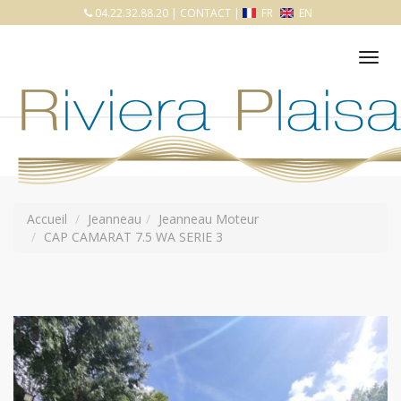
04.22.32.88.20
|
CONTACT
|
FR
EN
Tog
nav
Accueil
Jeanneau
Jeanneau Moteur
CAP CAMARAT 7.5 WA SERIE 3