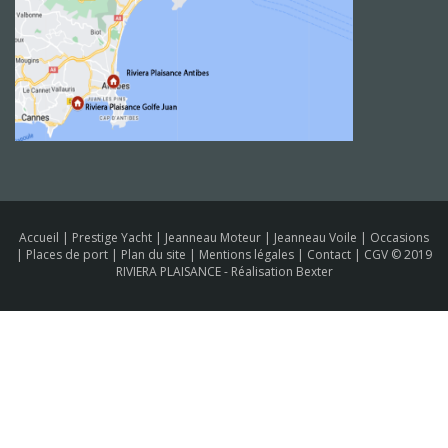
Accueil
|
Prestige Yacht
|
Jeanneau Moteur
|
Jeanneau Voile
|
Occasions
|
Places de port
|
Plan du site
|
Mentions légales
|
Contact
|
CGV
© 2019
RIVIERA PLAISANCE -
Réalisation Bexter