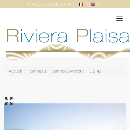
04.22.32.88.20
|
CONTACT
|
FR
EN
Tog
nav
Accueil
Jeanneau
Jeanneau Moteur
DB 43