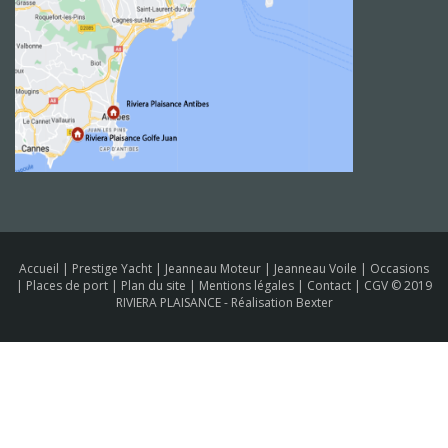
Accueil
|
Prestige Yacht
|
Jeanneau Moteur
|
Jeanneau Voile
|
Occasions
|
Places de port
|
Plan du site
|
Mentions légales
|
Contact
|
CGV
© 2019
RIVIERA PLAISANCE -
Réalisation Bexter