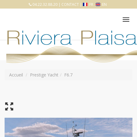
04.22.32.88.20
|
CONTACT
|
FR
EN
Tog
nav
Accueil
Prestige Yacht
F6.7