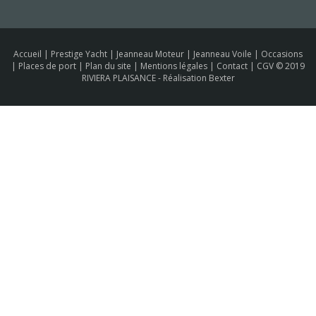
Accueil
|
Prestige Yacht
|
Jeanneau Moteur
|
Jeanneau Voile
|
Occasions
|
Places de port
|
Plan du site
|
Mentions légales
|
Contact
|
CGV
© 2019
RIVIERA PLAISANCE -
Réalisation Bexter