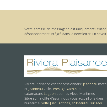
Votre adresse de messagerie est uniquement utilisée 
désabonnement intégré dans la newsletter.
En savoir
Riviera Plaisance est concessionnaire
Jeanneau
mote
et
Jeanneau
voile,
Prestige Yachts
, et
catamarans
Lagoon
pour les Alpes Maritimes.
Situé sur la côte d'azur, nous vous accueillons dans 
bureaux à
Golfe Juan
,
Antibes, et
Beaulieu sur Mer.