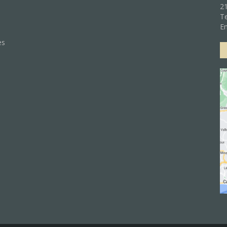
21
Te
:
Em
es
e