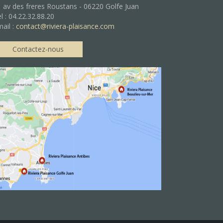
 av des freres Roustans - 06220 Golfe Juan
l : 04.22.32.88.20
ail :
contact@riviera-plaisance.com
Contactez-nous