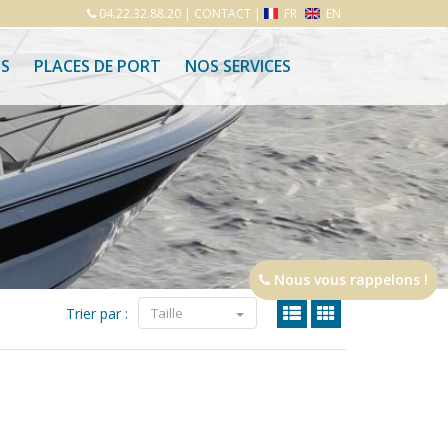
04.22.32.88.20
|
CONTACT
|
FR
EN
S
PLACES DE PORT
NOS SERVICES
Nous vous rappelons !
Trier par :
Taille