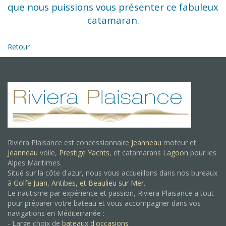
que nous puissions vous présenter ce fabuleux
catamaran.
Retour
Riviera Plaisance est concessionnaire
Jeanneau
moteur et
Jeanneau
voile,
Prestige Yachts
, et catamarans
Lagoon
pour les
Alpes Maritimes.
Situé sur la côte d'azur, nous vous accueillons dans nos bureaux
à
Golfe Juan
,
Antibes, et
Beaulieu sur Mer.
Le nautisme par expérience et passion, Riviera Plaisance a tout
pour préparer votre bateau et vous accompagner dans vos
navigations en Méditerranée :
- Large choix de
bateaux d'occasions