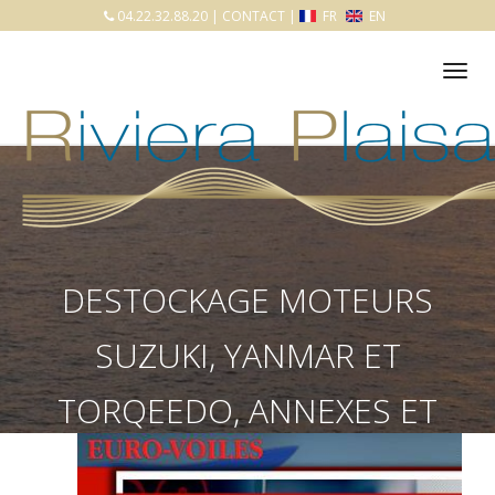
04.22.32.88.20
|
CONTACT
|
FR
EN
Tog
nav
DESTOCKAGE MOTEURS
SUZUKI, YANMAR ET
TORQEEDO, ANNEXES ET
RADEAUX DE SURVIE !