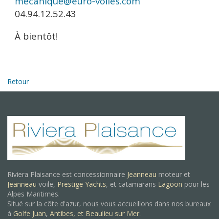
mécanique@euro-voiles.com
04.94.12.52.43
À bientôt!
Retour
Riviera Plaisance est concessionnaire
Jeanneau
moteur et
Jeanneau
voile,
Prestige Yachts
, et catamarans
Lagoon
pour les
Alpes Maritimes.
Situé sur la côte d'azur, nous vous accueillons dans nos bureaux
à
Golfe Juan
,
Antibes, et
Beaulieu sur Mer.