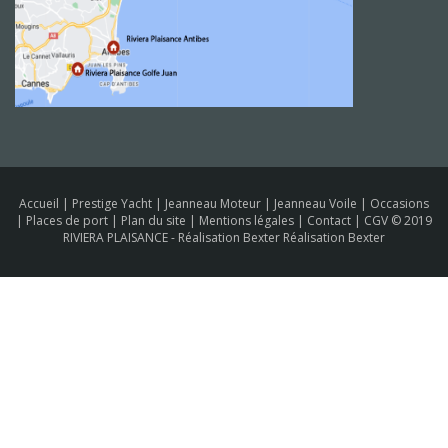
Accueil
|
Prestige Yacht
|
Jeanneau Moteur
|
Jeanneau Voile
|
Occasions
|
Places de port
|
Plan du site
|
Mentions légales
|
Contact
|
CGV
© 2019
RIVIERA PLAISANCE -
Réalisation Bexter Réalisation Bexter