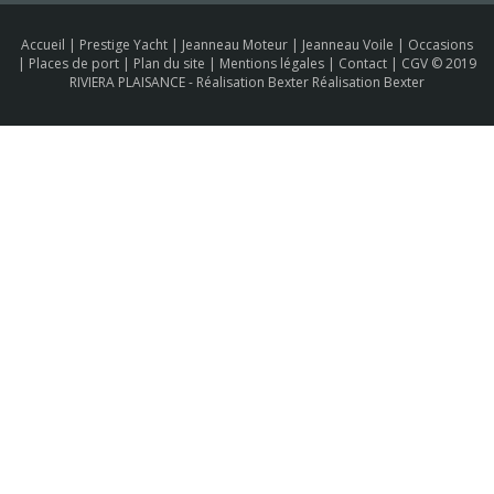
Accueil
|
Prestige Yacht
|
Jeanneau Moteur
|
Jeanneau Voile
|
Occasions
|
Places de port
|
Plan du site
|
Mentions légales
|
Contact
|
CGV
© 2019
RIVIERA PLAISANCE -
Réalisation Bexter Réalisation Bexter