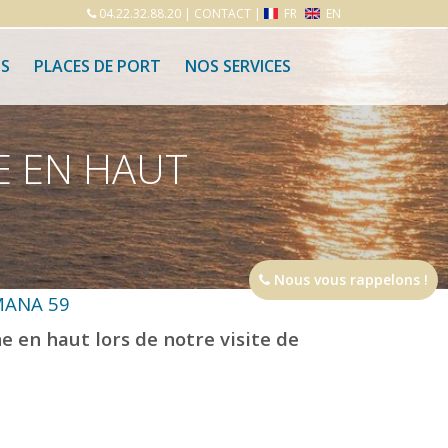
04.22.32.88.20
|
CONTACT
|
FR
EN
S
PLACES DE PORT
NOS SERVICES
E EN HAUT
Nous vous rappelons !
MANA 59
ne en haut lors de notre visite de