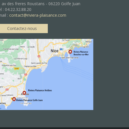
 av des freres Roustans - 06220 Golfe Juan
l : 04.22.32.88.20
ail :
contact@riviera-plaisance.com
Contactez-nous