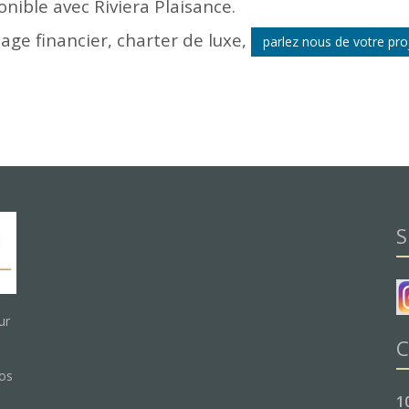
nible avec Riviera Plaisance.
tage financier, charter de luxe,
parlez nous de votre proj
S
ur
C
nos
1