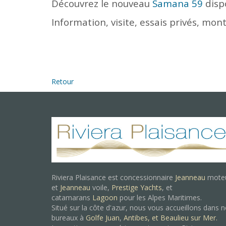
Découvrez le nouveau
Samana 59
dispo
Information, visite, essais privés, mon
Retour
Riviera Plaisance est concessionnaire
Jeanneau
mote
et
Jeanneau
voile,
Prestige Yachts
, et
catamarans
Lagoon
pour les Alpes Maritimes.
Situé sur la côte d'azur, nous vous accueillons dans 
bureaux à
Golfe Juan
,
Antibes, et
Beaulieu sur Mer.