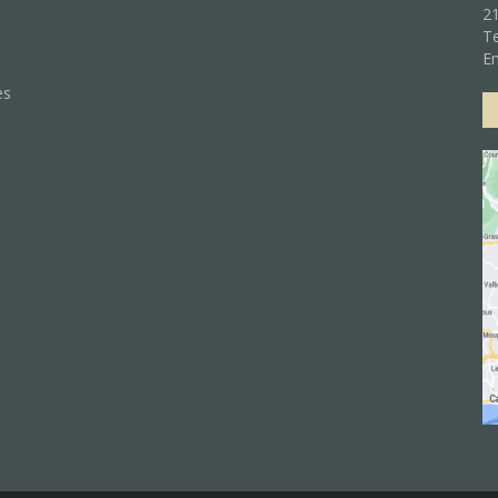
21
Te
:
Em
es
e