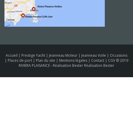
Accueil
|
Prestige Yacht
|
Jeanneau Moteur
|
Jeanneau Voile
|
Occasions
|
Places de port
|
Plan du site
|
Mentions légales
|
Contact
|
CGV
© 2019
RIVIERA PLAISANCE -
Réalisation Bexter Réalisation Bexter