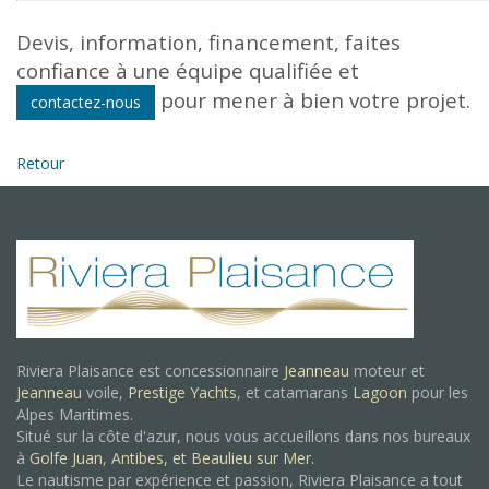
Devis, information, financement, faites
confiance à une équipe qualifiée et
pour mener à bien votre projet.
contactez-nous
Retour
Riviera Plaisance est concessionnaire
Jeanneau
moteur et
Jeanneau
voile,
Prestige Yachts
, et catamarans
Lagoon
pour les
Alpes Maritimes.
Situé sur la côte d'azur, nous vous accueillons dans nos bureaux
à
Golfe Juan
,
Antibes, et
Beaulieu sur Mer.
Le nautisme par expérience et passion, Riviera Plaisance a tout