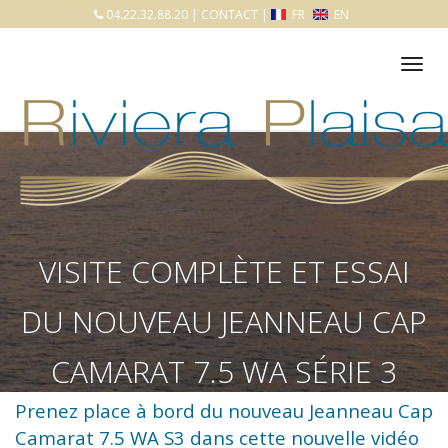
04.22.32.88.20
|
CONTACT
|
FR
EN
Tog
nav
VISITE COMPLÈTE ET ESSAI
DU NOUVEAU JEANNEAU CAP
CAMARAT 7.5 WA SÉRIE 3
Prenez place à bord du nouveau Jeanneau
Cap
AVEC RIVIERA PLAISANCE
Camarat 7.5 WA S3
dans cette nouvelle vidéo