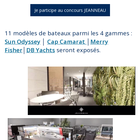
Je participe au concours JEANNEAU
11 modèles de bateaux parmi les 4 gammes :
Sun Odyssey
│
Cap Camarat
│
Merry
Fisher
│
DB Yachts
seront exposés.