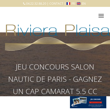
04.22.32.88.20
|
CONTACT
|
FR
EN
Tog
nav
JEU CONCOURS SALON
NAUTIC DE PARIS - GAGNEZ
UN CAP CAMARAT 5.5 CC
Accueil
Nos services
Actualités
Jeu concours salon Nautic de Paris - Gagnez un CAP CAMARAT 5.5