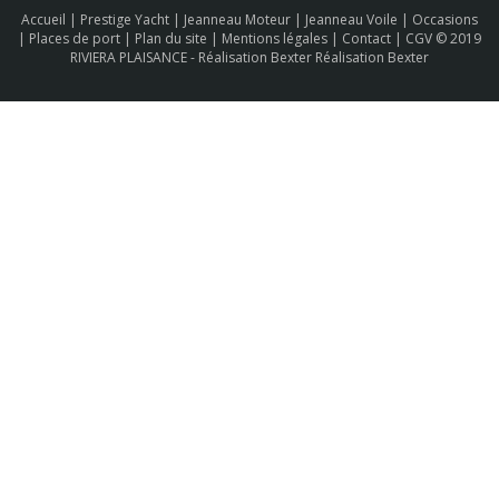
Accueil
|
Prestige Yacht
|
Jeanneau Moteur
|
Jeanneau Voile
|
Occasions
|
Places de port
|
Plan du site
|
Mentions légales
|
Contact
|
CGV
© 2019
RIVIERA PLAISANCE -
Réalisation Bexter Réalisation Bexter