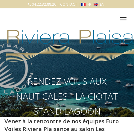
04.22.32.88.20
|
CONTACT
|
FR
EN
Tog
nav
RENDEZ-VOUS AUX
NAUTICALES - LA CIOTAT
STAND LAGOON
Venez à la rencontre de nos équipes
Euro
Accueil
Nos services
Actualités
Voiles Riviera Plaisance
au salon
Les
Rendez-vous aux Nauticales - La Ciotat stand LAGOON