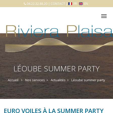
04.22.32.88.20
|
CONTACT
|
FR
EN
Tog
nav
LÉOUBE SUMMER PARTY
Accueil
Nos services
Actualités
Léoube summer party
EURO VOILES À LA SUMMER PARTY