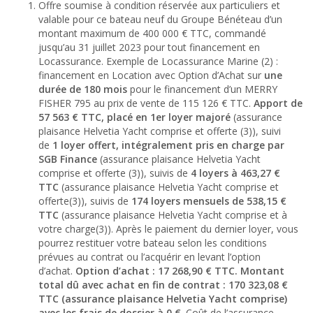
Offre soumise à condition réservée aux particuliers et
valable pour ce bateau neuf du Groupe Bénéteau d’un
montant maximum de 400 000 € TTC, commandé
jusqu’au 31 juillet 2023 pour tout financement en
Locassurance. Exemple de Locassurance Marine (2) :
financement en Location avec Option d’Achat sur
une
durée
de 180 mois
pour le financement d’un MERRY
FISHER 795 au prix de vente de 115 126 € TTC.
Apport de
57 563 €
TTC, placé en 1er loyer majoré
(assurance
plaisance Helvetia Yacht comprise et offerte (3)), suivi
de
1 loyer offert, intégralement pris en charge par
SGB Finance
(assurance plaisance Helvetia Yacht
comprise et offerte (3)), suivis de
4 loyers à 463,27 €
TTC
(assurance plaisance Helvetia Yacht comprise et
offerte(3)), suivis de
174 loyers
mensuels de 538,15 €
TTC
(assurance plaisance Helvetia Yacht comprise et à
votre charge(3)). Après le paiement du dernier loyer, vous
pourrez restituer votre bateau selon les conditions
prévues au contrat ou l’acquérir en levant l’option
d’achat.
Option d’achat : 17 268,90 € TTC. Montant
total dû avec achat en fin de contrat : 170 323,08 €
TTC (assurance plaisance Helvetia Yacht comprise)
avec les frais de dossier à 0 €
. Coût de l’assurance