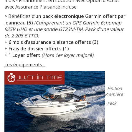
mois • Financement en Location avec Option d'Achat
avec Assurance Plaisance incluse.
> Bénéficiez d’
un pack électronique Garmin offert par
Jeanneau (5)
(Comprenant un GPS Garmin Echomap
92SV UHD et une sonde GT23M-TM. Pack d’une valeur
de 2 208 € TTC).
+
6 mois d’assurance plaisance offerts (3)
+ Frais de dossier offerts (1)
+ 1 Loyer offert
(Hors 1er loyer majoré).
Les équipements :
Finition
Première
Pack