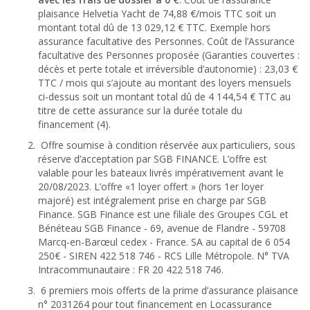
plaisance Helvetia Yacht de 74,88 €/mois TTC soit un
montant total dû de 13 029,12 € TTC. Exemple hors
assurance facultative des Personnes. Coût de l’Assurance
facultative des Personnes proposée (Garanties couvertes :
décès et perte totale et irréversible d’autonomie) : 23,03 €
TTC / mois qui s’ajoute au montant des loyers mensuels
ci-dessus soit un montant total dû de 4 144,54 € TTC au
titre de cette assurance sur la durée totale du
financement (4).
Offre soumise à condition réservée aux particuliers, sous
réserve d’acceptation par SGB FINANCE. L’offre est
valable pour les bateaux livrés impérativement avant le
20/08/2023. L’offre «1 loyer offert » (hors 1er loyer
majoré) est intégralement prise en charge par SGB
Finance. SGB Finance est une filiale des Groupes CGL et
Bénéteau SGB Finance - 69, avenue de Flandre - 59708
Marcq-en-Barœul cedex - France. SA au capital de 6 054
250€ - SIREN 422 518 746 - RCS Lille Métropole. N° TVA
Intracommunautaire : FR 20 422 518 746.
6 premiers mois offerts de la prime d’assurance plaisance
n° 2031264 pour tout financement en Locassurance