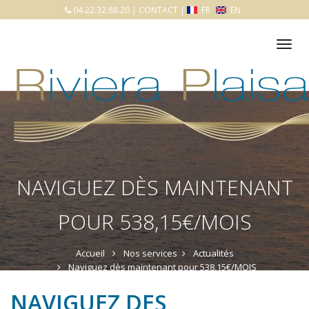
04.22.32.88.20
|
CONTACT
|
FR
EN
Tog
nav
NAVIGUEZ DÈS MAINTENANT
POUR 538,15€/MOIS
Accueil
Nos services
Actualités
Naviguez dès maintenant pour 538,15€/MOIS
NAVIGUEZ DES