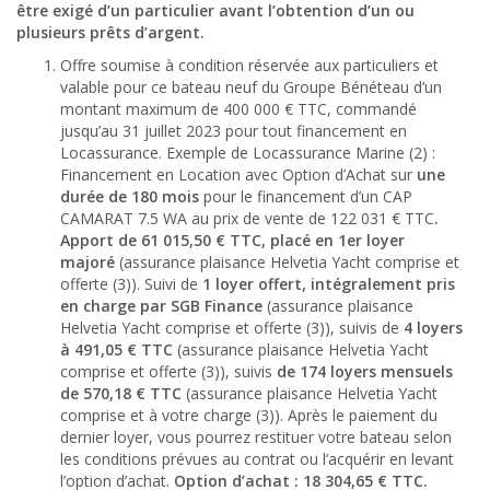
être exigé d’un particulier avant l’obtention d’un ou
plusieurs prêts d’argent.
Offre soumise à condition réservée aux particuliers et
valable pour ce bateau neuf du Groupe Bénéteau d’un
montant maximum de 400 000 € TTC, commandé
jusqu’au 31 juillet 2023 pour tout financement en
Locassurance. Exemple de Locassurance Marine (2) :
Financement en Location avec Option d’Achat sur
une
durée de 180 mois
pour le financement d’un CAP
CAMARAT 7.5 WA au prix de vente de 122 031 € TTC
.
Apport de 61 015,50 € TTC, placé en 1er loyer
majoré
(assurance plaisance Helvetia Yacht comprise et
offerte (3)). Suivi de
1 loyer offert, intégralement pris
en charge par SGB Finance
(assurance plaisance
Helvetia Yacht comprise et offerte (3)), suivis de
4 loyers
à 491,05 € TTC
(assurance plaisance Helvetia Yacht
comprise et offerte (3)), suivis
de 174 loyers
mensuels
de 570,18 € TTC
(assurance plaisance Helvetia Yacht
comprise et à votre charge (3)). Après le paiement du
dernier loyer, vous pourrez restituer votre bateau selon
les conditions prévues au contrat ou l’acquérir en levant
l’option d’achat.
Option d’achat : 18 304,65 € TTC.