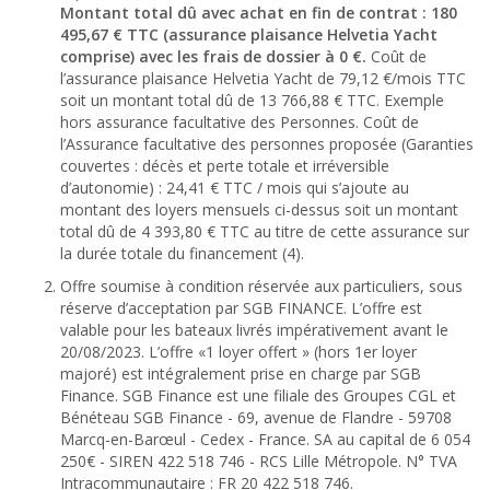
Montant total dû avec achat en fin de contrat : 180
495,67 € TTC (assurance plaisance Helvetia Yacht
comprise) avec les frais de dossier à 0 €.
Coût de
l’assurance plaisance Helvetia Yacht de 79,12 €/mois TTC
soit un montant total dû de 13 766,88 € TTC. Exemple
hors assurance facultative des Personnes. Coût de
l’Assurance facultative des personnes proposée (Garanties
couvertes : décès et perte totale et irréversible
d’autonomie) : 24,41 € TTC / mois qui s’ajoute au
montant des loyers mensuels ci-dessus soit un montant
total dû de 4 393,80 € TTC au titre de cette assurance sur
la durée totale du financement (4).
Offre soumise à condition réservée aux particuliers, sous
réserve d’acceptation par SGB FINANCE. L’offre est
valable pour les bateaux livrés impérativement avant le
20/08/2023. L’offre «1 loyer offert » (hors 1er loyer
majoré) est intégralement prise en charge par SGB
Finance. SGB Finance est une filiale des Groupes CGL et
Bénéteau SGB Finance - 69, avenue de Flandre - 59708
Marcq-en-Barœul - Cedex - France. SA au capital de 6 054
250€ - SIREN 422 518 746 - RCS Lille Métropole. N° TVA
Intracommunautaire : FR 20 422 518 746.