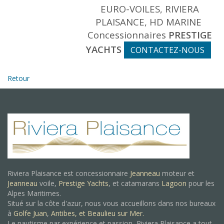
EURO-VOILES, RIVIERA
PLAISANCE, HD MARINE
Concessionnaires
PRESTIGE
YACHTS
CONTACTEZ-NOUS
Retour
Riviera Plaisance est concessionnaire
Jeanneau
moteur et
Jeanneau
voile,
Prestige Yachts
, et catamarans
Lagoon
pour les
Alpes Maritimes.
Situé sur la côte d'azur, nous vous accueillons dans nos bureaux
à
Golfe Juan
,
Antibes, et
Beaulieu sur Mer.
Le nautisme par expérience et passion, Riviera Plaisance a tout