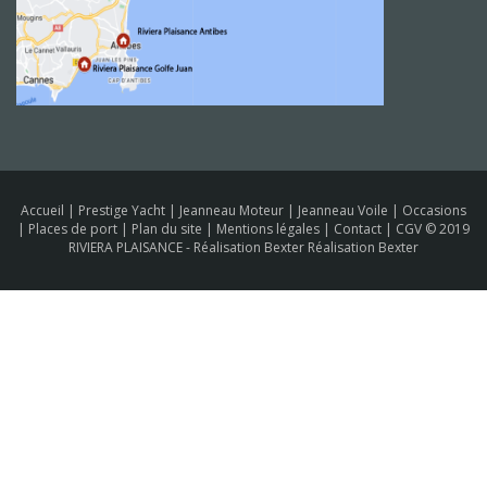
Accueil
|
Prestige Yacht
|
Jeanneau Moteur
|
Jeanneau Voile
|
Occasions
|
Places de port
|
Plan du site
|
Mentions légales
|
Contact
|
CGV
© 2019
RIVIERA PLAISANCE -
Réalisation Bexter Réalisation Bexter