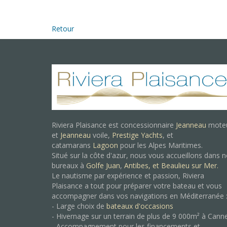
Retour
Riviera Plaisance est concessionnaire
Jeanneau
mote
et
Jeanneau
voile,
Prestige Yachts
, et
catamarans
Lagoon
pour les Alpes Maritimes.
Situé sur la côte d'azur, nous vous accueillons dans 
bureaux à
Golfe Juan
,
Antibes, et
Beaulieu sur Mer.
Le nautisme par expérience et passion, Riviera
Plaisance a tout pour préparer votre bateau et vous
accompagner dans vos navigations en Méditerranée 
- Large choix de
bateaux d'occasions
- Hivernage sur un terrain de plus de 9 000m² à Cann
- Accompagnement pour les financements et