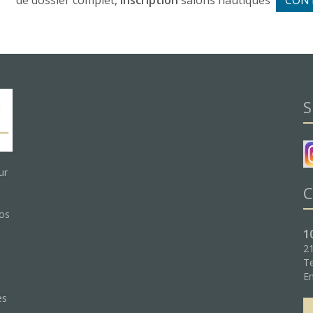
de dossier complet,
inscription
salons nautiques
CON
S
ur
C
nos
1
21
Te
:
Em
es