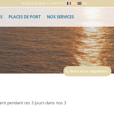
04.22.32.88.20
|
CONTACT
|
FR
EN
S
PLACES DE PORT
NOS SERVICES
Nous vous rappelons !
ment pendant ces 3 jours dans nos 3