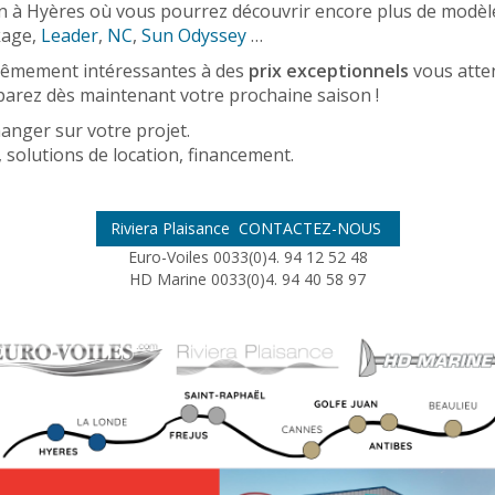
on à Hyères où vous pourrez découvrir encore plus de modèle
kage,
Leader
,
NC
,
Sun Odyssey
…
êmement intéressantes à des
prix exceptionnels
vous atten
parez dès maintenant votre prochaine saison !
anger sur votre projet.
, solutions de location, financement.
Riviera Plaisance CONTACTEZ-NOUS
Euro-Voiles 0033(0)4. 94 12 52 48
HD Marine 0033(0)4. 94 40 58 97