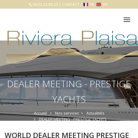
04.22.32.88.20
|
CONTACT
|
FR
EN
Tog
nav
DEALER MEETING - PRESTIGE
YACHTS
Accueil
Nos services
Actualités
DEALER MEETING - PRESTIGE YACHTS
WORLD DEALER MEETING PRESTIGE