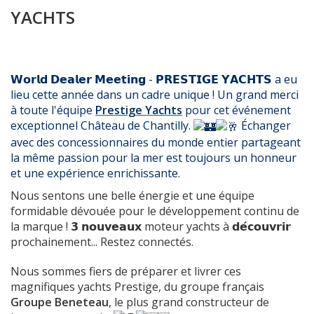
YACHTS
𝗪𝗼𝗿𝗹𝗱 𝗗𝗲𝗮𝗹𝗲𝗿 𝗠𝗲𝗲𝘁𝗶𝗻𝗴 - 𝗣𝗥𝗘𝗦𝗧𝗜𝗚𝗘 𝗬𝗔𝗖𝗛𝗧𝗦 a eu
lieu cette année dans un cadre unique ! Un grand merci
à toute l'équipe
Prestige Yachts
pour cet événement
exceptionnel
Château de Chantilly.
Échanger
avec des concessionnaires du monde entier partageant
la même passion pour la mer est toujours un honneur
et une expérience enrichissante.
Nous sentons une belle énergie et une équipe
formidable dévouée pour le développement continu de
la marque ! 𝟯 𝗻𝗼𝘂𝘃𝗲𝗮𝘂𝘅 moteur yachts à 𝗱𝗲́𝗰𝗼𝘂𝘃𝗿𝗶𝗿
prochainement... Restez connectés.
Nous sommes fiers de préparer et livrer ces
magnifiques yachts Prestige, du groupe français
Groupe Beneteau
, le plus grand constructeur de