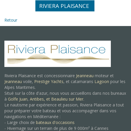
RIVIERA PLAISANCE
Retour
Riviera Plaisance est concessionnaire
Jeanneau
moteur et
Jeanneau
voile,
Prestige Yachts
, et catamarans
Lagoon
pour les
Alpes Maritimes.
Situé sur la côte d'azur, nous vous accueillons dans nos bureaux
à
Golfe Juan
,
Antibes, et
Beaulieu sur Mer.
Le nautisme par expérience et passion, Riviera Plaisance a tout
pour préparer votre bateau et vous accompagner dans vos
navigations en Méditerranée :
- Large choix de
bateaux d'occasions
- Hivernage sur un terrain de plus de 9 000m² à Cannes