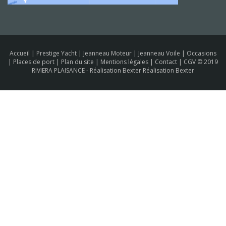
Accueil
|
Prestige Yacht
|
Jeanneau Moteur
|
Jeanneau Voile
|
Occasions
|
Places de port
|
Plan du site
|
Mentions légales
|
Contact
|
CGV
© 2019
RIVIERA PLAISANCE -
Réalisation Bexter Réalisation Bexter