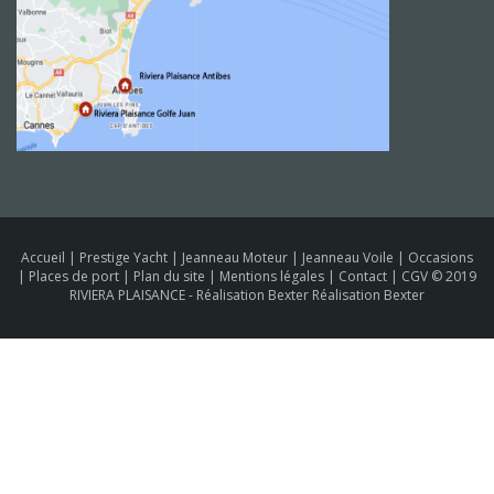
Accueil
|
Prestige Yacht
|
Jeanneau Moteur
|
Jeanneau Voile
|
Occasions
|
Places de port
|
Plan du site
|
Mentions légales
|
Contact
|
CGV
© 2019
RIVIERA PLAISANCE -
Réalisation Bexter Réalisation Bexter