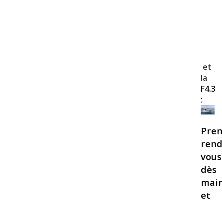
et
la
F4.3
:
Pren
rend
vous
dès
mai
et