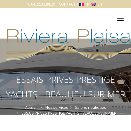
04.22.32.88.20
|
CONTACT
|
FR
EN
Tog
nav
ESSAIS PRIVES PRESTIGE
YACHTS - BEAULIEU-SUR-MER
Accueil
Nos services
Salons nautiques
ESSAIS PRIVES PRESTIGE YACHTS - BEAULIEU-SUR-MER