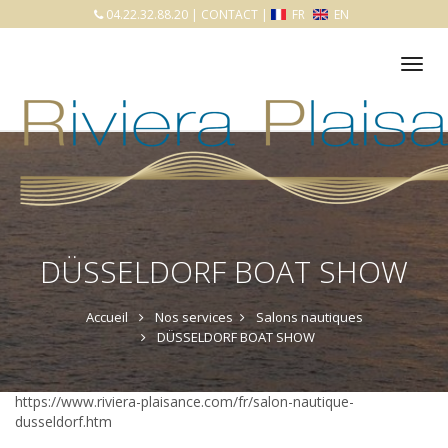
04.22.32.88.20
|
CONTACT
|
FR
EN
Tog
nav
DÜSSELDORF BOAT SHOW
Accueil
Nos services
Salons nautiques
DÜSSELDORF BOAT SHOW
https://www.riviera-plaisance.com/fr/salon-nautique-
dusseldorf.htm