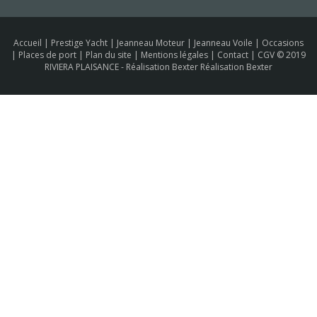
Accueil
|
Prestige Yacht
|
Jeanneau Moteur
|
Jeanneau Voile
|
Occasions
|
Places de port
|
Plan du site
|
Mentions légales
|
Contact
|
CGV
© 2019
RIVIERA PLAISANCE -
Réalisation Bexter Réalisation Bexter