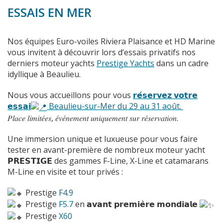
ESSAIS EN MER
Nos équipes Euro-voiles Riviera Plaisance et HD Marine
vous invitent à découvrir lors d’essais privatifs nos
derniers moteur yachts
Prestige Yachts
dans un cadre
idyllique à Beaulieu.
Nous vous accueillons pour vous
𝗿𝗲́𝘀𝗲𝗿𝘃𝗲𝘇 𝘃𝗼𝘁𝗿𝗲
𝗲𝘀𝘀𝗮𝗶
Beaulieu-sur-Mer du 29 au 31 août.
𝑃𝑙𝑎𝑐𝑒 𝑙𝑖𝑚𝑖𝑡𝑒́𝑒𝑠, 𝑒́𝑣𝑒́𝑛𝑒𝑚𝑒𝑛𝑡 𝑢𝑛𝑖𝑞𝑢𝑒𝑚𝑒𝑛𝑡 𝑠𝑢𝑟 𝑟𝑒́𝑠𝑒𝑟𝑣𝑎𝑡𝑖𝑜𝑛.
Une immersion unique et luxueuse pour vous faire
tester en avant-première de nombreux moteur yacht
𝗣𝗥𝗘𝗦𝗧𝗜𝗚𝗘 des gammes F-Line, X-Line et catamarans
M-Line en visite et tour privés :
Prestige
F4.9
Prestige
F5.7
en 𝗮𝘃𝗮𝗻𝘁 𝗽𝗿𝗲𝗺𝗶𝗲̀𝗿𝗲 𝗺𝗼𝗻𝗱𝗶𝗮𝗹𝗲
Prestige
X60