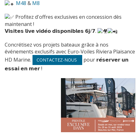
M48
&
M8
Profitez d'offres exclusives en concession dès
maintenant !
𝗩𝗶𝘀𝗶𝘁𝗲𝘀 𝗹𝗶𝘃𝗲 𝘃𝗶𝗱𝗲́𝗼 𝗱𝗶𝘀𝗽𝗼𝗻𝗶𝗯𝗹𝗲𝘀 𝟲𝗷/𝟳.
Concrétisez vos projets bateaux grâce à nos
événements exclusifs avec Euro-Voiles Riviera Plaisance
HD Marine.
pour 𝗿𝗲́𝘀𝗲𝗿𝘃𝗲𝗿 𝘂𝗻
CONTACTEZ-NOUS
𝗲𝘀𝘀𝗮𝗶 𝗲𝗻 𝗺𝗲𝗿 !