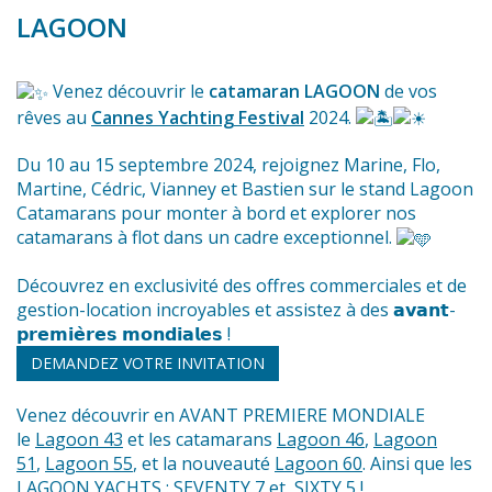
LAGOON
Venez découvrir le
catamaran LAGOON
de vos
rêves au
Cannes Yachting Festival
2024.
Du 10 au 15 septembre 2024, rejoignez
Marine
, Flo,
Martine, Cédric, Vianney et Bastien sur le stand
Lagoon
Catamarans
pour monter à bord et explorer nos
catamarans à flot dans un cadre exceptionnel.
Découvrez en exclusivité des offres commerciales et de
gestion-location incroyables et assistez à des 𝗮𝘃𝗮𝗻𝘁-
𝗽𝗿𝗲𝗺𝗶𝗲̀𝗿𝗲𝘀 𝗺𝗼𝗻𝗱𝗶𝗮𝗹𝗲𝘀 !
DEMANDEZ VOTRE INVITATION
Venez découvrir en AVANT PREMIERE MONDIALE
le
Lagoon 43
et les catamarans
Lagoon 46
,
Lagoon
51
,
Lagoon 55
, et la nouveauté
Lagoon 60
.
Ainsi que les
LAGOON YACHTS :
SEVENTY 7
et
SIXTY 5
!