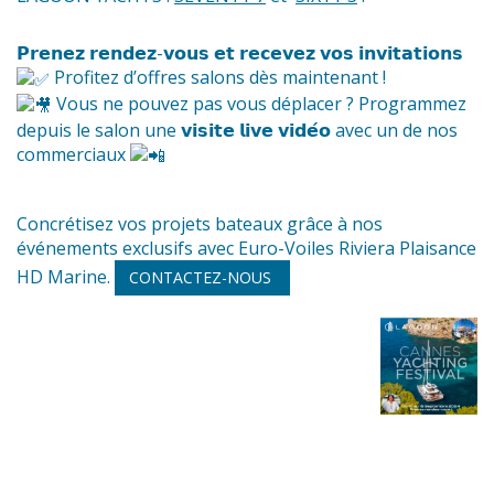
𝗣𝗿𝗲𝗻𝗲𝘇 𝗿𝗲𝗻𝗱𝗲𝘇-𝘃𝗼𝘂𝘀 𝗲𝘁 𝗿𝗲𝗰𝗲𝘃𝗲𝘇 𝘃𝗼𝘀 𝗶𝗻𝘃𝗶𝘁𝗮𝘁𝗶𝗼𝗻𝘀
Profitez d’offres salons dès maintenant !
Vous ne pouvez pas vous déplacer ? Programmez
depuis le salon une 𝘃𝗶𝘀𝗶𝘁𝗲 𝗹𝗶𝘃𝗲 𝘃𝗶𝗱𝗲́𝗼 avec un de nos
commerciaux
Concrétisez vos projets bateaux grâce à nos
événements exclusifs avec Euro-Voiles Riviera Plaisance
HD Marine.
CONTACTEZ-NOUS