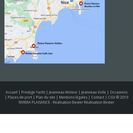
Accueil
|
Prestige Yacht
|
Jeanneau Moteur
|
Jeanneau Voile
|
Occasions
|
Places de port
|
Plan du site
|
Mentions légales
|
Contact
|
CGV
© 2019
RIVIERA PLAISANCE -
Réalisation Bexter Réalisation Bexter