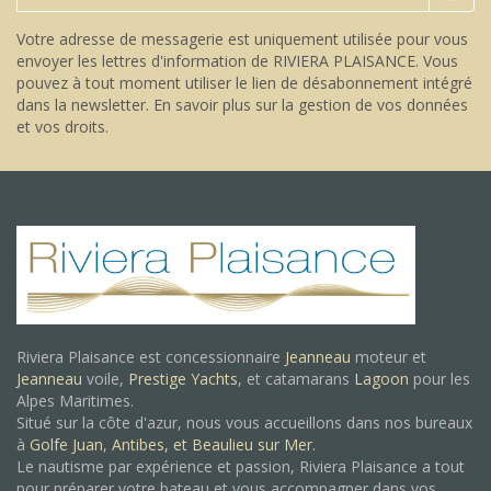
Votre adresse de messagerie est uniquement utilisée pour vous
envoyer les lettres d'information de RIVIERA PLAISANCE. Vous
pouvez à tout moment utiliser le lien de désabonnement intégré
dans la newsletter.
En savoir plus sur la gestion de vos données
et vos droits
.
Riviera Plaisance est concessionnaire
Jeanneau
moteur et
Jeanneau
voile,
Prestige Yachts
, et catamarans
Lagoon
pour les
Alpes Maritimes.
Situé sur la côte d'azur, nous vous accueillons dans nos bureaux
à
Golfe Juan
,
Antibes, et
Beaulieu sur Mer.
Le nautisme par expérience et passion, Riviera Plaisance a tout
pour préparer votre bateau et vous accompagner dans vos