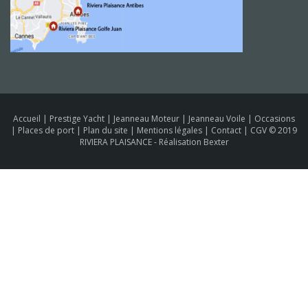
Accueil
|
Prestige Yacht
|
Jeanneau Moteur
|
Jeanneau Voile
|
Occasions
|
Places de port
|
Plan du site
|
Mentions légales
|
Contact
|
CGV
© 2019
RIVIERA PLAISANCE -
Réalisation Bexter