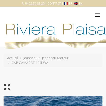
04.22.32.88.20
|
CONTACT
|
FR
EN
Tog
nav
Accueil
Jeanneau
Jeanneau Moteur
CAP CAMARAT 10.5 WA