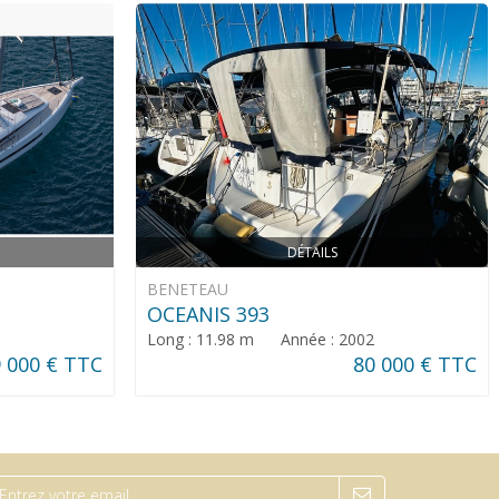
DÉTAILS
BENETEAU
OCEANIS 393
Long : 11.98 m Année : 2002
 000 € TTC
80 000 € TTC