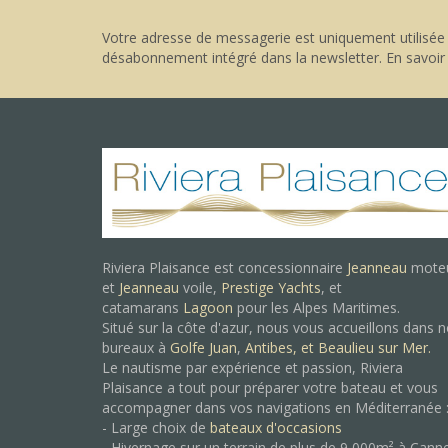
Votre adresse de messagerie est uniquement utilisée 
désabonnement intégré dans la newsletter.
En savoir
Riviera Plaisance est concessionnaire
Jeanneau
mote
et
Jeanneau
voile,
Prestige Yachts
, et
catamarans
Lagoon
pour les Alpes Maritimes.
Situé sur la côte d'azur, nous vous accueillons dans 
bureaux à
Golfe Juan
,
Antibes, et
Beaulieu sur Mer.
Le nautisme par expérience et passion, Riviera
Plaisance a tout pour préparer votre bateau et vous
accompagner dans vos navigations en Méditerranée 
- Large choix de
bateaux d'occasions
- Hivernage sur un terrain de plus de 9 000m² à Cann