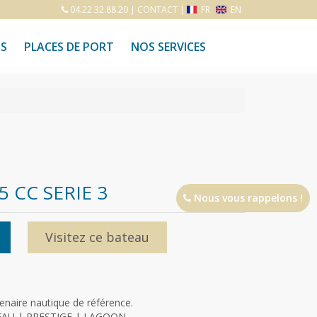
04.22.32.88.20
|
CONTACT
|
FR
EN
S
PLACES DE PORT
NOS SERVICES
 CC SERIE 3
Nous vous rappelons !
Visitez ce bateau
naire nautique de référence.
NNEAU | PRESTIGE | LAGOON