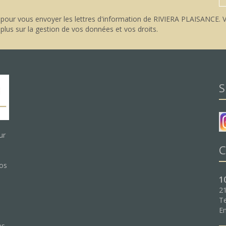
pour vous envoyer les lettres d'information de RIVIERA PLAISANCE. V
 plus sur la gestion de vos données et vos droits
.
S
ur
C
nos
1
21
Te
:
Em
es