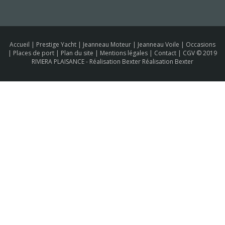
Accueil
|
Prestige Yacht
|
Jeanneau Moteur
|
Jeanneau Voile
|
Occasions
|
Places de port
|
Plan du site
|
Mentions légales
|
Contact
|
CGV
© 2019
RIVIERA PLAISANCE -
Réalisation Bexter Réalisation Bexter