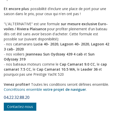
Et encore plus
: possibilité d'inclure une place de port pour une
saison dans le prix, pour ceux qui n'en ont pas !
"L'ALTERNATIVE" est une formule
sur mesure exclusive Euro-
voiles / Riviera Plaisance
pour profiter pleinement d'un bateau
dès cet été sans avoir besoin d'acheter. Cette formule est
possible sur (suivant disponibilité):
- nos catamarans
Lucia 40- 2020
,
Lagoon 40- 2020
,
Lagoon 42
3 cab- 2020
- nos voiliers
Jeanneau Sun Oydssey 439 4 cab
et
Sun
Odyssey 319
- nos bateaux moteurs comme le
Cap Camarat 9.0 CC
, le
cap
camarat 7.5 CC
, le
Cap Camarat 10.5 WA
, le
Leader 36
et
pourquoi pas une Prestige Yacht 520
Venez profiter!
Toutes les conditions seront définies ensemble.
Concrétisons ensemble
votre projet de naviguer
.
04.22.32.88.20
Contactez-nous