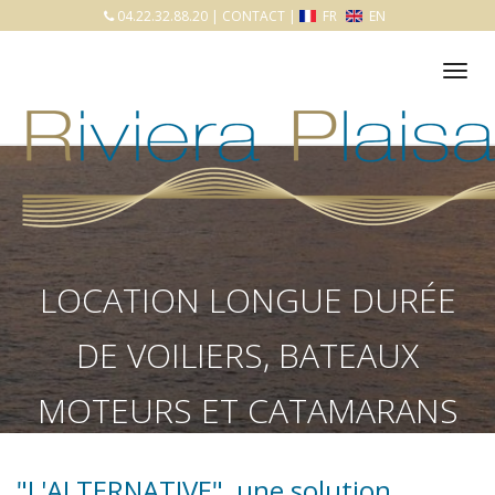
04.22.32.88.20
|
CONTACT
|
FR
EN
Tog
nav
LOCATION LONGUE DURÉE
DE VOILIERS, BATEAUX
MOTEURS ET CATAMARANS
Accueil
Nos services
Location saison
"L'ALTERNATIVE", une solution