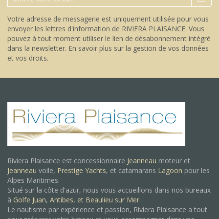
Votre adresse de messagerie est uniquement utilisée pour vous
envoyer les lettres d'information de RIVIERA PLAISANCE. Vous
pouvez à tout moment utiliser le lien de désabonnement intégré
dans la newsletter.
En savoir plus sur la gestion de vos données
et vos droits
.
Riviera Plaisance est concessionnaire
Jeanneau
moteur et
Jeanneau
voile,
Prestige Yachts
, et catamarans
Lagoon
pour les
Alpes Maritimes.
Situé sur la côte d'azur, nous vous accueillons dans nos bureaux
à
Golfe Juan
,
Antibes, et
Beaulieu sur Mer.
Le nautisme par expérience et passion, Riviera Plaisance a tout