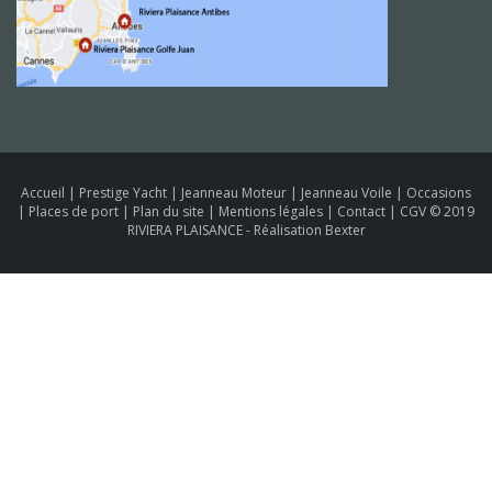
Accueil
|
Prestige Yacht
|
Jeanneau Moteur
|
Jeanneau Voile
|
Occasions
|
Places de port
|
Plan du site
|
Mentions légales
|
Contact
|
CGV
© 2019
RIVIERA PLAISANCE -
Réalisation Bexter