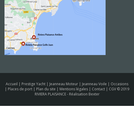
Accueil
|
Prestige Yacht
|
Jeanneau Moteur
|
Jeanneau Voile
|
Occasions
|
Places de port
|
Plan du site
|
Mentions légales
|
Contact
|
CGV
© 2019
RIVIERA PLAISANCE -
Réalisation Bexter