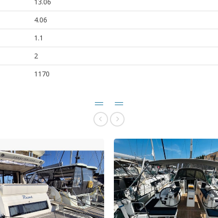
13.06
4.06
1.1
2
1170