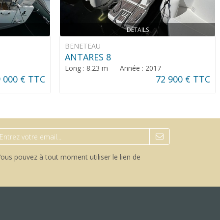
DÉTAILS
BENETEAU
ANTARES 8
Long : 8.23 m Année : 2017
 000 € TTC
72 900 € TTC
ous pouvez à tout moment utiliser le lien de