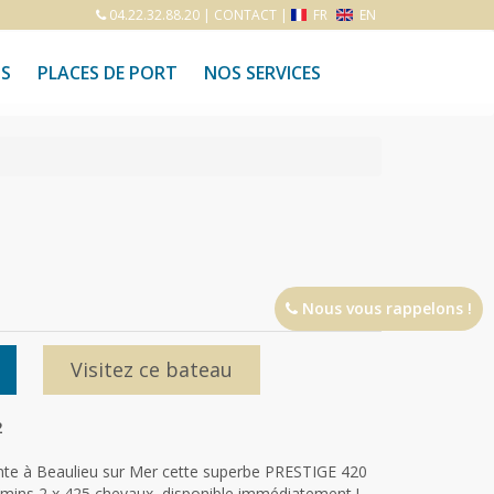
04.22.32.88.20
|
CONTACT
|
FR
EN
S
PLACES DE PORT
NOS SERVICES
Nous vous rappelons !
Visitez ce bateau
2
te à Beaulieu sur Mer cette superbe PRESTIGE 420
ins 2 x 425 chevaux, disponible immédiatement !