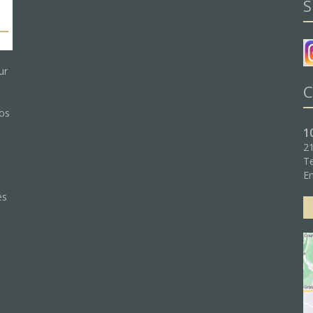
S
ur
C
nos
1
21
Te
:
Em
es
e