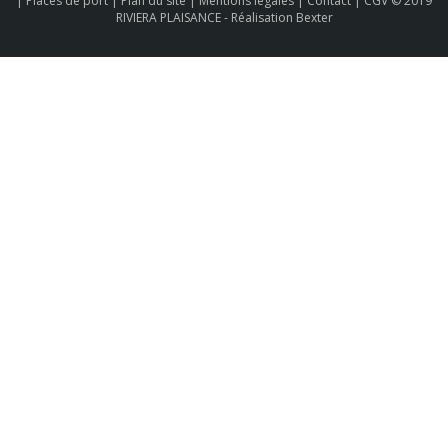
|
Places de port
|
Plan du site
|
Mentions légales
|
Contact
|
CGV
© 2019
RIVIERA PLAISANCE -
Réalisation Bexter