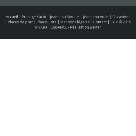
Accueil
|
Prestige Yacht
|
Jeanneau Moteur
|
Jeanneau Voile
|
Occasions
|
Places de port
|
Plan du site
|
Mentions légales
|
Contact
|
CGV
© 2019
RIVIERA PLAISANCE -
Réalisation Bexter