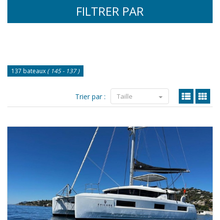
FILTRER PAR
137 bateaux
( 145 - 137 )
Trier par :
Taille