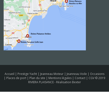
Accueil
|
Prestige Yacht
|
Jeanneau Moteur
|
Jeanneau Voile
|
Occasions
|
Places de port
|
Plan du site
|
Mentions légales
|
Contact
|
CGV
© 2019
RIVIERA PLAISANCE -
Réalisation Bexter