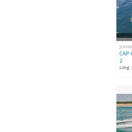
JEAN
CAP 
2
Long 