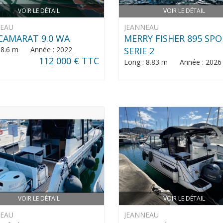
VOIR LE DÉTAIL
VOIR LE DÉTAIL
NEAU
JEANNEAU
CAMARAT 9.0 WA
MERRY FISHER 895 SP
: 8.6 m Année : 2022
SERIE 2
112 000 € TTC
Long : 8.83 m Année : 2026
VOIR LE DÉTAIL
VOIR LE DÉTAIL
NEAU
JEANNEAU