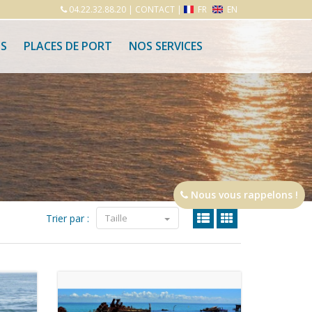
04.22.32.88.20
|
CONTACT
|
FR
EN
S
PLACES DE PORT
NOS SERVICES
Nous vous rappelons !
Trier par :
Taille