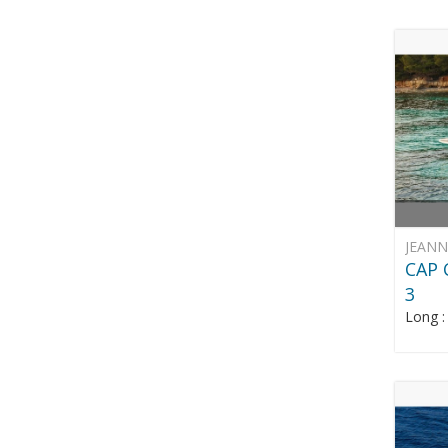
JEAN
CAP 
3
Long 