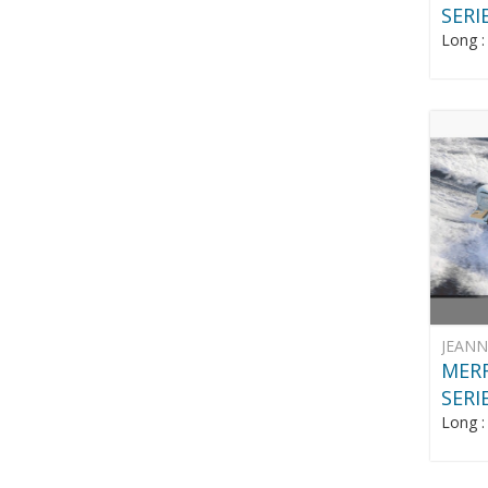
SERI
Long 
JEAN
MERR
SERI
Long 