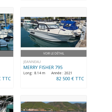
VOIR LE DÉTAIL
JEANNEAU
MERRY FISHER 795
Long : 8.14 m Année : 2021
€ TTC
82 500 € TTC