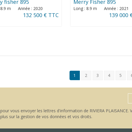
y fisher 895
Merry Fisher 895
: 8.9 m Année : 2020
Long : 8.9 m Année : 2021
132 500 € TTC
139 000 
1
2
3
4
5
pour vous envoyer les lettres d'information de RIVIERA PLAISANCE. V
 plus sur la gestion de vos données et vos droits
.