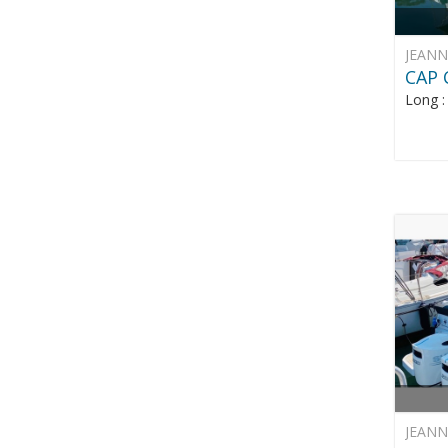
JEAN
CAP 
Long 
JEAN