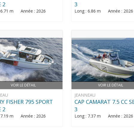
E 2
3
: 6.71 m Année : 2026
Long : 6.86 m Année : 2026
VOIR LE DÉTAIL
VOIR LE DÉTAIL
NEAU
JEANNEAU
Y FISHER 795 SPORT
CAP CAMARAT 7.5 CC S
E 2
3
: 7.19 m Année : 2026
Long : 7.37 m Année : 2026