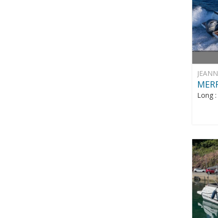
JEAN
MERR
Long 