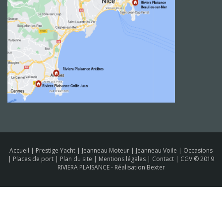
Accueil
|
Prestige Yacht
|
Jeanneau Moteur
|
Jeanneau Voile
|
Occasions
|
Places de port
|
Plan du site
|
Mentions légales
|
Contact
|
CGV
© 2019
RIVIERA PLAISANCE -
Réalisation Bexter