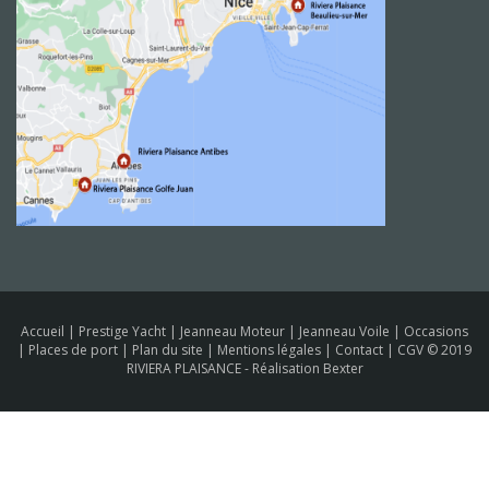
Accueil
|
Prestige Yacht
|
Jeanneau Moteur
|
Jeanneau Voile
|
Occasions
|
Places de port
|
Plan du site
|
Mentions légales
|
Contact
|
CGV
© 2019
RIVIERA PLAISANCE -
Réalisation Bexter