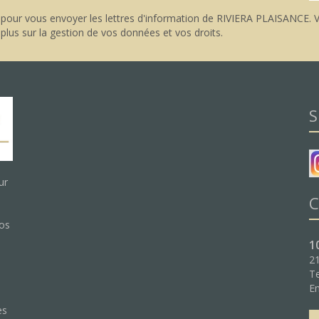
pour vous envoyer les lettres d'information de RIVIERA PLAISANCE. V
 plus sur la gestion de vos données et vos droits
.
S
ur
C
nos
1
21
Te
:
Em
es