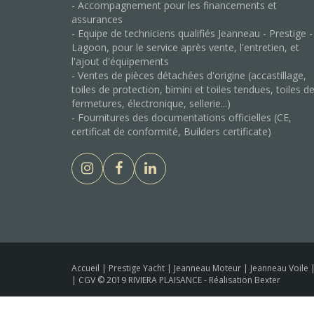
- Accompagnement pour les financements et
assurances
- Equipe de techniciens qualifiés Jeanneau - Prestige -
Lagoon, pour le service après vente, l'entretien, et
l'ajout d'équipements
- Ventes de pièces détachées d'origine (accastillage,
toiles de protection, bimini et toiles tendues, toiles d
fermetures, électronique, sellerie...)
- Fournitures des documentations officielles (CE,
certificat de conformité, Builders certificate)
Accueil
|
Prestige Yacht
|
Jeanneau Moteur
|
Jeanneau Voile
|
CGV
© 2019 RIVIERA PLAISANCE -
Réalisation Bexter