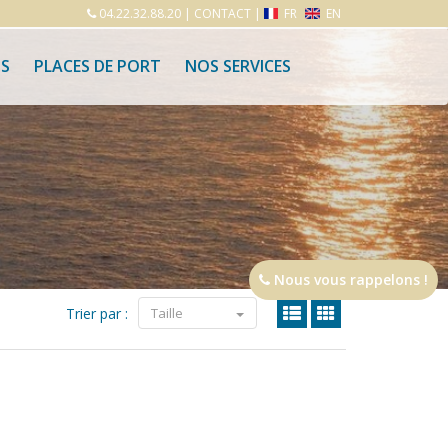
04.22.32.88.20
|
CONTACT
|
FR
EN
S
PLACES DE PORT
NOS SERVICES
Nous vous rappelons !
Trier par :
Taille