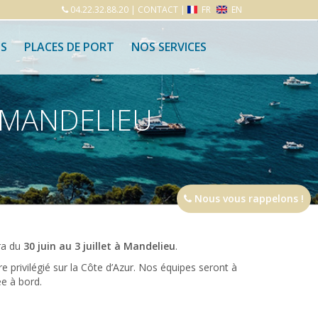
04.22.32.88.20
|
CONTACT
|
FR
EN
S
PLACES DE PORT
NOS SERVICES
À MANDELIEU
Nous vous rappelons !
dra du
30 juin au 3 juillet à Mandelieu
.
rivilégié sur la Côte d’Azur. Nos équipes seront à
e à bord.