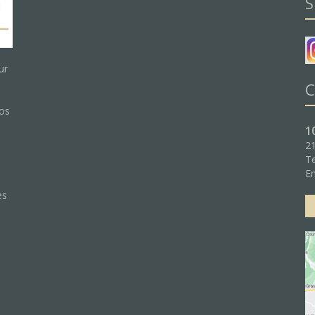
S
ur
C
nos
1
21
Te
:
Em
es
e