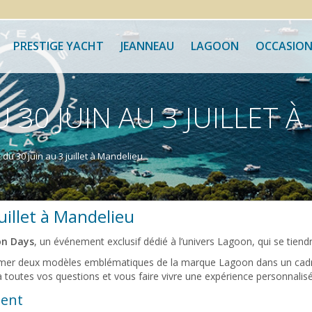
PRESTIGE YACHT
JEANNEAU
LAGOON
OCCASION
 30 JUIN AU 3 JUILLET 
u 30 juin au 3 juillet à Mandelieu
uillet à Mandelieu
n Days
, un événement exclusif dédié à l’univers Lagoon, qui se tien
 mer deux modèles emblématiques de la marque Lagoon dans un cadre p
toutes vos questions et vous faire vivre une expérience personnalisé
ment