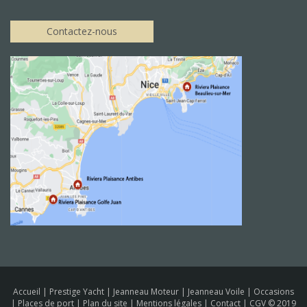
Contactez-nous
Accueil
|
Prestige Yacht
|
Jeanneau Moteur
|
Jeanneau Voile
|
Occasions
|
Places de port
|
Plan du site
|
Mentions légales
|
Contact
|
CGV
© 2019