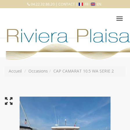
04.22.32.88.20
|
CONTACT
|
FR
EN
Tog
nav
Accueil
Occasions
CAP CAMARAT 10.5 WA SERIE 2