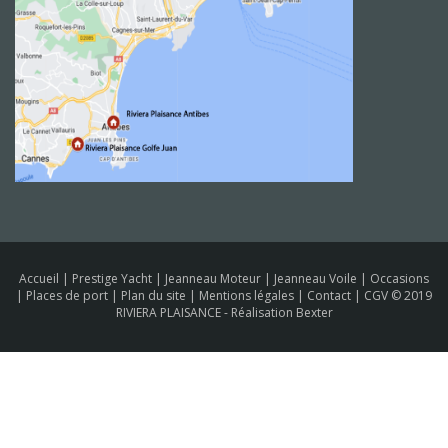
Accueil
|
Prestige Yacht
|
Jeanneau Moteur
|
Jeanneau Voile
|
Occasions
|
Places de port
|
Plan du site
|
Mentions légales
|
Contact
|
CGV
© 2019
RIVIERA PLAISANCE -
Réalisation Bexter