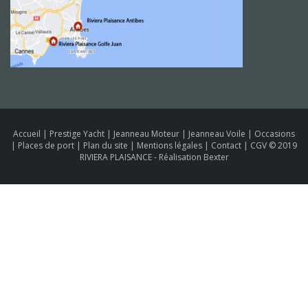
Accueil
|
Prestige Yacht
|
Jeanneau Moteur
|
Jeanneau Voile
|
Occasions
|
Places de port
|
Plan du site
|
Mentions légales
|
Contact
|
CGV
© 2019
RIVIERA PLAISANCE -
Réalisation Bexter