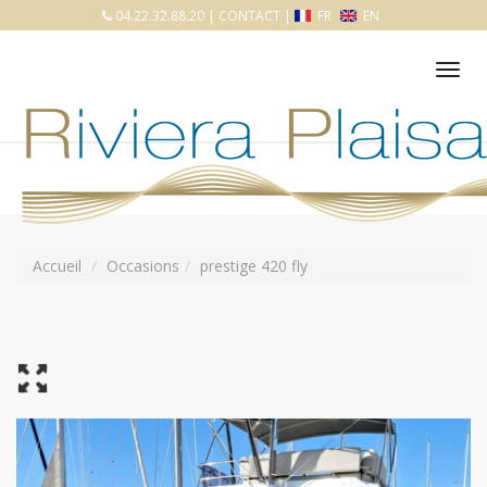
04.22.32.88.20
|
CONTACT
|
FR
EN
Tog
nav
Accueil
Occasions
prestige 420 fly