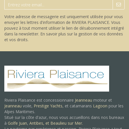
Votre adresse de messagerie est uniquement utilisée pour vous
envoyer les lettres d'information de RIVIERA PLAISANCE. Vous
pouvez à tout moment utiliser le lien de désabonnement intégré
dans la newsletter.
En savoir plus sur la gestion de vos données
et vos droits
.
Riviera Plaisance est concessionnaire
Jeanneau
moteur et
Jeanneau
voile,
Prestige Yachts
, et catamarans
Lagoon
pour les
Alpes Maritimes.
Situé sur la côte d'azur, nous vous accueillons dans nos bureaux
à
Golfe Juan
,
Antibes, et
Beaulieu sur Mer.
Le nautisme par expérience et passion, Riviera Plaisance a tout