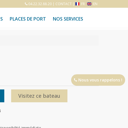
04.22.32.88.20
|
CONTACT
|
FR
EN
S
PLACES DE PORT
NOS SERVICES
Nous vous rappelons !
Visitez ce bateau
8
isponibilité immédiate.