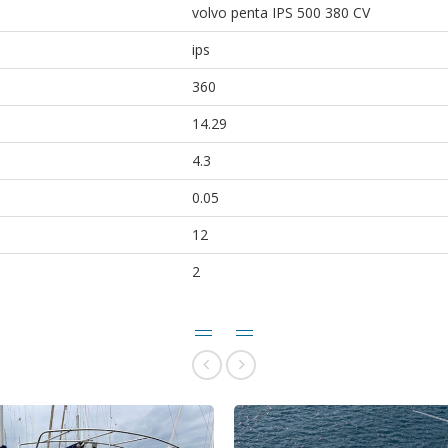
volvo penta IPS 500 380 CV
ips
360
14.29
4.3
0.05
12
2