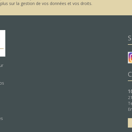
 plus sur la gestion de vos données et vos droits
.
S
ur
C
nos
1
21
Te
:
Em
es