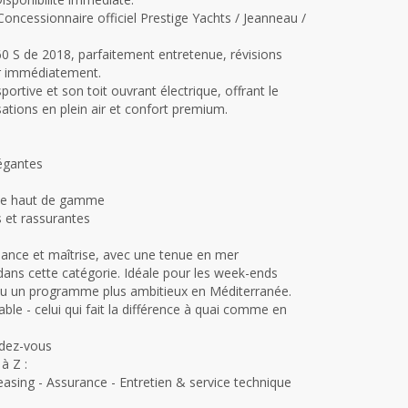
Concessionnaire officiel Prestige Yachts / Jeanneau /
60 S de 2018, parfaitement entretenue, révisions
er immédiatement.
portive et son toit ouvrant électrique, offrant le
ations en plein air et confort premium.
légantes
nce haut de gamme
 et rassurantes
sance et maîtrise, avec une tenue en mer
dans cette catégorie. Idéale pour les week-ends
e ou un programme plus ambitieux en Méditerranée.
ble - celui qui fait la différence à quai comme en
ndez-vous
à Z :
asing - Assurance - Entretien & service technique