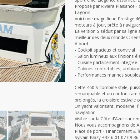
Proposé par Riviera Plaisance - 
Lagoon
Voici une magnifique Prestige 4
moteurs à jour, prête à navigu
La version S séduit par sa ligne s
meilleur des deux mondes : sens
À bord :
- Cockpit spacieux et convivial
- Salon lumineux aux finitions é
- Cuisine parfaitement intégrée
- Cabines confortables, ambia
- Performances marines souples
Cette 460 S combine style, puis
remarquable et un confort rare 
prolongés, la croisière estival
Un yacht valorisant, moderne, fia
navigation.
Visible sur la Côte d'Azur sur re
Nous vous accompagnons de A 
Place de port - Financement & le
Sylvain Blazy +33 6 01 07 09 36