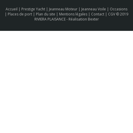
Accueil
|
Prestige Yacht
|
Jeanneau Moteur
|
Jeanneau Voile
|
Occasions
|
Places de port
|
Plan du site
|
Mentions légales
|
Contact
|
CGV
© 2019
RIVIERA PLAISANCE -
Réalisation Bexter