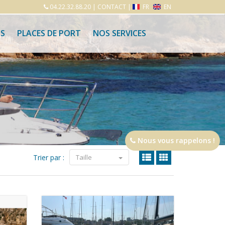
04.22.32.88.20
|
CONTACT
|
FR
EN
S
PLACES DE PORT
NOS SERVICES
Nous vous rappelons !
Trier par :
Taille