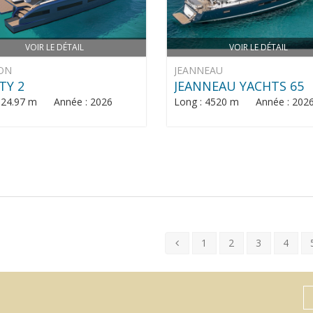
VOIR LE DÉTAIL
VOIR LE DÉTAIL
ON
JEANNEAU
TY 2
JEANNEAU YACHTS 65
: 24.97 m Année : 2026
Long : 4520 m Année : 202
1
2
3
4