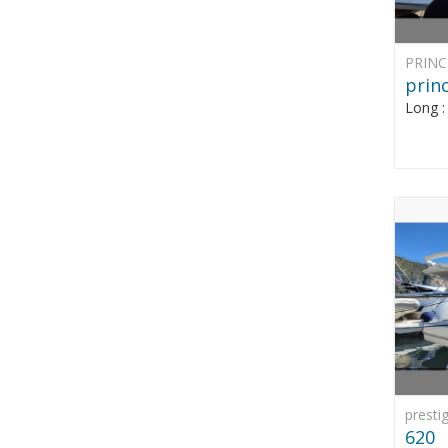
PRINC
princ
Long 
presti
620