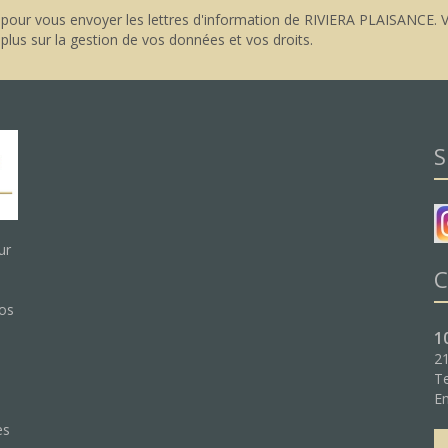
pour vous envoyer les lettres d'information de RIVIERA PLAISANCE. V
 plus sur la gestion de vos données et vos droits
.
S
ur
C
nos
1
21
Te
:
Em
es