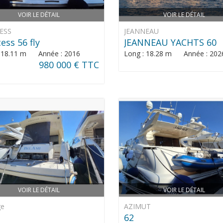
VOIR LE DÉTAIL
VOIR LE DÉTAIL
ESS
JEANNEAU
ess 56 fly
JEANNEAU YACHTS 60
: 18.11 m Année : 2016
Long : 18.28 m Année : 202
980 000 € TTC
VOIR LE DÉTAIL
VOIR LE DÉTAIL
ge
AZIMUT
62