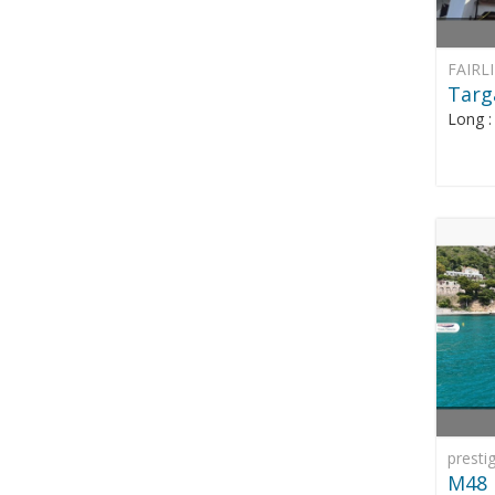
FAIRL
Targ
Long 
presti
M48