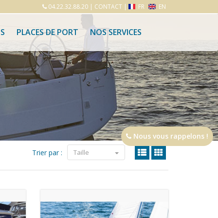
04.22.32.88.20
|
CONTACT
|
FR
EN
S
PLACES DE PORT
NOS SERVICES
Nous vous rappelons !
Trier par :
Taille