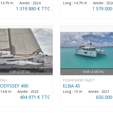
: 14.79 m Année : 2024
Long : 14.79 m Année : 202
1 319 880 € TTC
1 579 000
VOIR LE DÉTAIL
VOIR LE DÉTAIL
NEAU
FOUNTAINE PAJOT
ODYSSEY 490
ELBA 45
: 14.8 m Année : 2025
Long : 15 m Année : 2021
494 971 € TTC
650 000