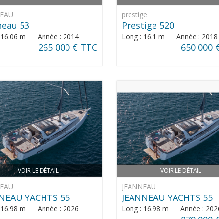
NEAU
prestige
neau 53
Prestige 520
: 16.06 m Année : 2014
Long : 16.1 m Année : 2018
265 000 € TTC
650 000 
VOIR LE DÉTAIL
VOIR LE DÉTAIL
NEAU
JEANNEAU
NEAU YACHTS 55
JEANNEAU YACHTS 55
: 16.98 m Année : 2026
Long : 16.98 m Année : 202