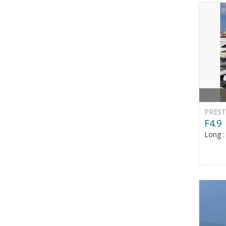
PREST
F4.9
Long 