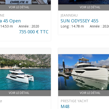
VOIR LE DÉTAIL
VOIR LE DÉTAIL
INE
JEANNEAU
a 45 Open
SUN ODYSSEY 455
: 14.53 m Année : 2020
Long : 14.78 m Année : 202
735 000 € TTC
VOIR LE DÉTAIL
VOIR LE DÉTAIL
ge
PRESTIGE YACHT
M48