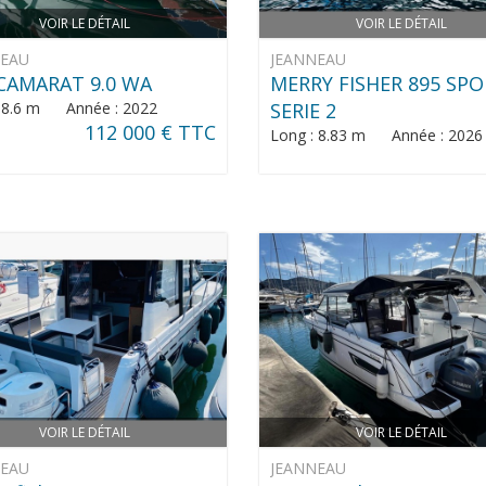
VOIR LE DÉTAIL
VOIR LE DÉTAIL
NEAU
JEANNEAU
CAMARAT 9.0 WA
MERRY FISHER 895 SP
: 8.6 m Année : 2022
SERIE 2
112 000 € TTC
Long : 8.83 m Année : 2026
VOIR LE DÉTAIL
VOIR LE DÉTAIL
NEAU
JEANNEAU