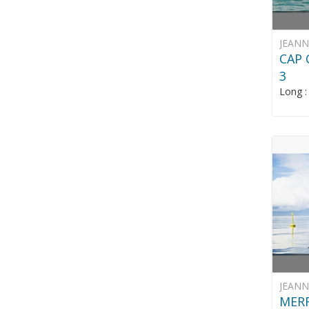
JEAN
CAP 
3
Long 
JEAN
MERR