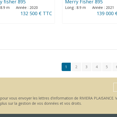
y fisher 895
Merry Fisher 895
: 8.9 m Année : 2020
Long : 8.9 m Année : 2021
132 500 € TTC
139 000 
1
2
3
4
5
pour vous envoyer les lettres d'information de RIVIERA PLAISANCE. V
 plus sur la gestion de vos données et vos droits
.