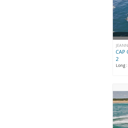
JEAN
CAP 
2
Long 