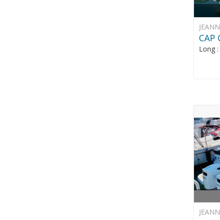
JEAN
CAP 
Long 
JEAN