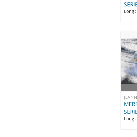
SERI
Long 
JEAN
MERR
SERI
Long 