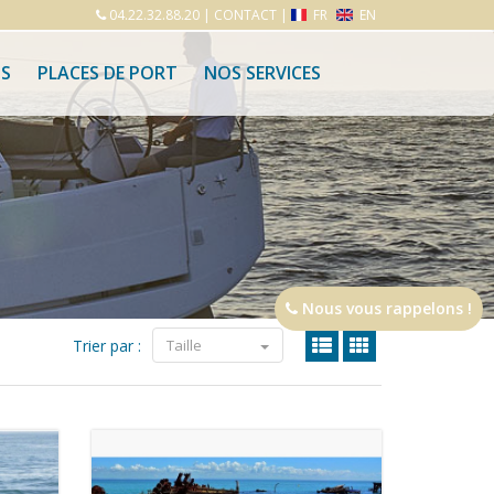
04.22.32.88.20
|
CONTACT
|
FR
EN
S
PLACES DE PORT
NOS SERVICES
Nous vous rappelons !
Trier par :
Taille