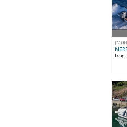
JEAN
MERR
Long 