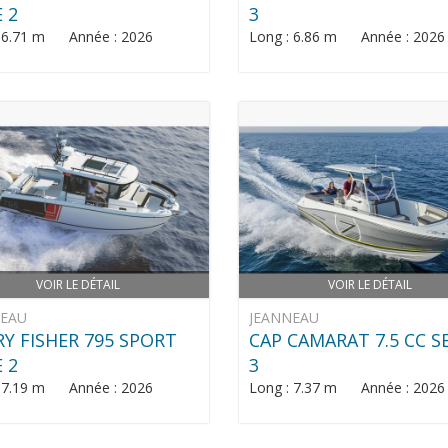
E 2
3
: 6.71 m Année : 2026
Long : 6.86 m Année : 2026
VOIR LE DÉTAIL
VOIR LE DÉTAIL
NEAU
JEANNEAU
Y FISHER 795 SPORT
CAP CAMARAT 7.5 CC S
E 2
3
: 7.19 m Année : 2026
Long : 7.37 m Année : 2026