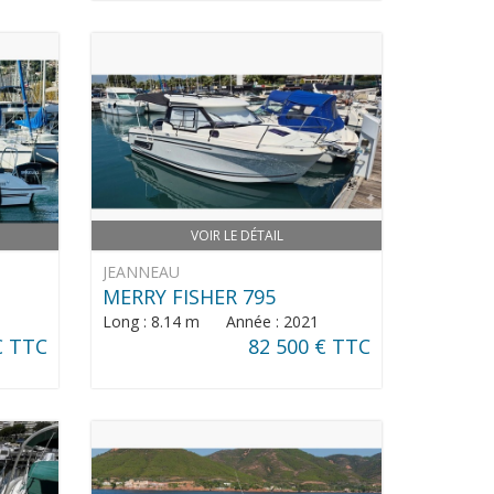
VOIR LE DÉTAIL
JEANNEAU
MERRY FISHER 795
Long : 8.14 m Année : 2021
€ TTC
82 500 € TTC