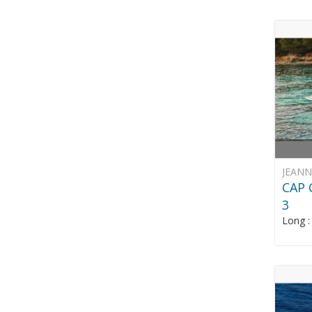
JEAN
CAP 
3
Long 